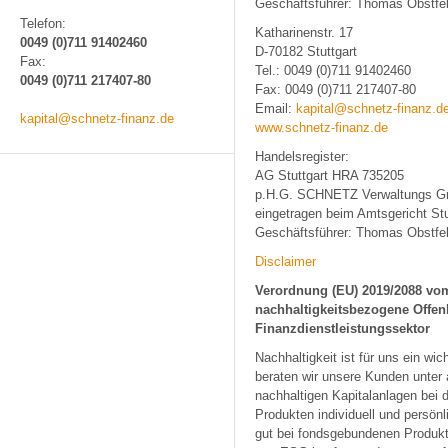
Geschäftsführer: Thomas Obstfe
Telefon:
Katharinenstr. 17
0049 (0)711 91402460
D-70182 Stuttgart
Fax:
Tel.: 0049 (0)711 91402460
0049 (0)711 217407-80
Fax: 0049 (0)711 217407-80
Email:
kapital@schnetz-finanz.d
kapital@schnetz-finanz.de
www.schnetz-finanz.de
Handelsregister:
AG Stuttgart HRA 735205
p.H.G. SCHNETZ Verwaltungs 
eingetragen beim Amtsgericht St
Geschäftsführer: Thomas Obstfe
Disclaimer
Verordnung (EU) 2019/2088 vom
nachhaltigkeitsbezogene Offen
Finanzdienstleistungssektor
Nachhaltigkeit ist für uns ein wi
beraten wir unsere Kunden unter
nachhaltigen Kapitalanlagen bei 
Produkten individuell und persönl
gut bei fondsgebundenen Produkt