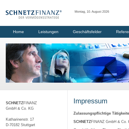
Montag, 10. August 2026
Home
Leistungen
Geschäftsfelder
Refere
Impressum
SCHNETZ
FINANZ
GmbH & Co. KG
Zulassungspflichtige Tätigkeit
Katharinenstr. 17
SCHNETZ
FINANZ GmbH & Co.
D-70182 Stuttgart